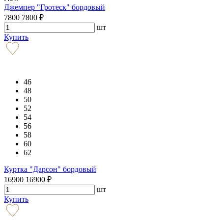
Джемпер "Гротеск" бордовый
7800
7800
₽
шт
Купить
46
48
50
52
54
56
58
60
62
Куртка "Дарсон" бордовый
16900
16900
₽
шт
Купить