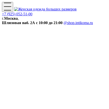
+7 (925) 052-51-00
г.
Москва
,
Шлюзовая наб. 2А
с 10:00 до 21:00
@shop.intikoma.ru