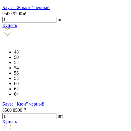
Блуза "Жакоте" черный
9500
9500
₽
шт
Купить
48
50
52
54
56
58
60
62
64
Блуза "Кюи" черный
8500
8500
₽
шт
Купить