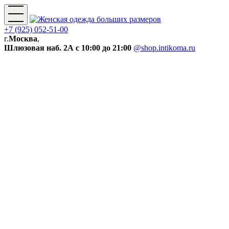
+7 (925) 052-51-00
г.
Москва
,
Шлюзовая наб. 2А
с 10:00 до 21:00
@shop.intikoma.ru