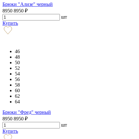
Брюки "Ализе" черный
8950
8950
₽
шт
Купить
46
48
50
52
54
56
58
60
62
64
Брюки "Фред" черный
8950
8950
₽
шт
Купить