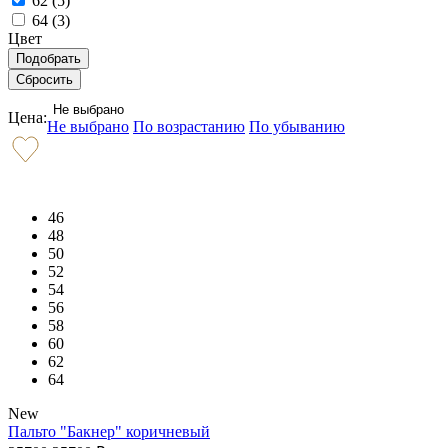
62 (
5
)
64 (
3
)
Цвет
Не выбрано
Цена:
Не выбрано
По возрастанию
По убыванию
46
48
50
52
54
56
58
60
62
64
New
Пальто "Бакнер" коричневый