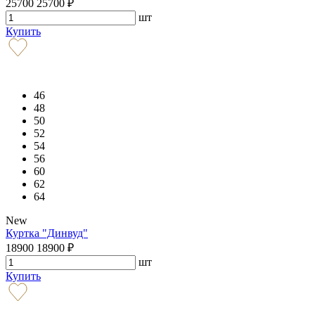
25700
25700
₽
шт
Купить
46
48
50
52
54
56
60
62
64
New
Куртка "Динвуд"
18900
18900
₽
шт
Купить