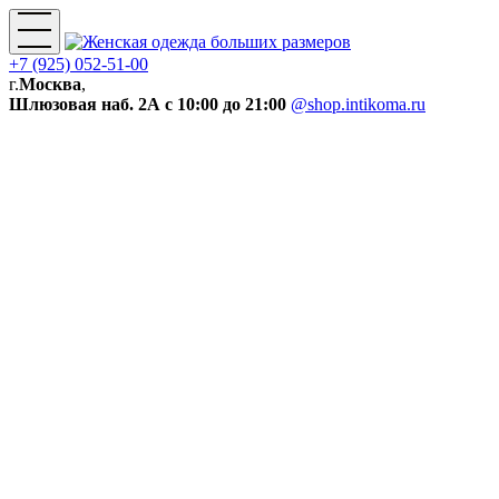
+7 (925) 052-51-00
г.
Москва
,
Шлюзовая наб. 2А
с 10:00 до 21:00
@shop.intikoma.ru