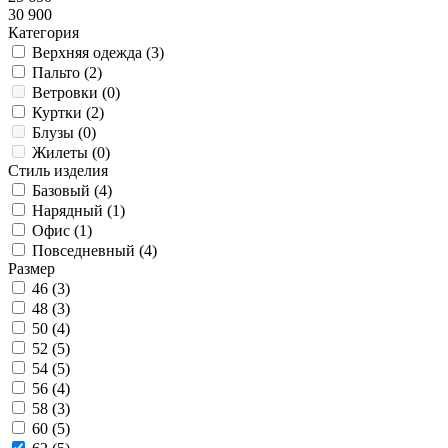
30 900
Категория
Верхняя одежда (
3
)
Пальто (
2
)
Ветровки (
0
)
Куртки (
2
)
Блузы (
0
)
Жилеты (
0
)
Стиль изделия
Базовый (
4
)
Нарядный (
1
)
Офис (
1
)
Повседневный (
4
)
Размер
46 (
3
)
48 (
3
)
50 (
4
)
52 (
5
)
54 (
5
)
56 (
4
)
58 (
3
)
60 (
5
)