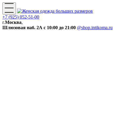
+7 (925) 052-51-00
г.
Москва
,
Шлюзовая наб. 2А
с 10:00 до 21:00
@shop.intikoma.ru