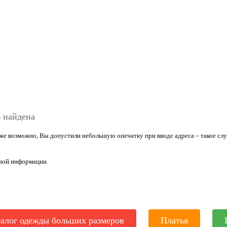
 найдена
е возможно, Вы допустили небольшую опечатку при вводе адреса – такое случ
зной информации.
алог одежды больших размеров
Платья