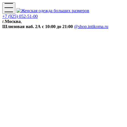
+7 (925) 052-51-00
г.
Москва
,
Шлюзовая наб. 2А
с 10:00 до 21:00
@shop.intikoma.ru