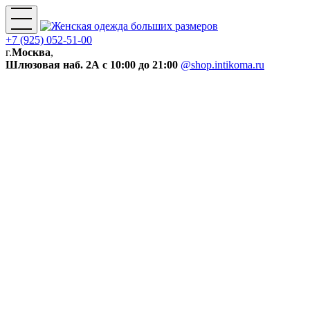
+7 (925) 052-51-00
г.
Москва
,
Шлюзовая наб. 2А
с 10:00 до 21:00
@shop.intikoma.ru