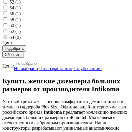
52 (
1
)
54 (
1
)
56 (
1
)
58 (
1
)
60 (
1
)
62 (
1
)
64 (
0
)
Цвет
Не выбрано
Цена:
Не выбрано
По возрастанию
По убыванию
Купить женские джемперы больших
размеров от производителя Intikoma
Уютный трикотаж — основа комфортного демисезонного и
зимнего гардероба Plus Size. Официальный интернет-магазин
российского бренда
Intikoma
предлагает коллекцию женских
джемперов больших размеров от 46 до 64. Мы являемся
отечественным фабричным производителем. Наши
конструкторы разрабатывают уникальные анатомические