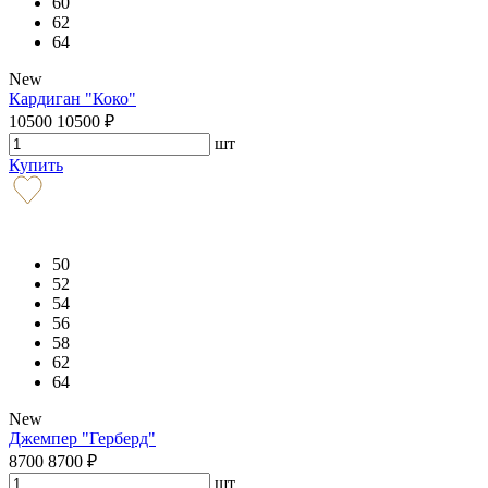
60
62
64
New
Кардиган "Коко"
10500
10500
₽
шт
Купить
50
52
54
56
58
62
64
New
Джемпер "Герберд"
8700
8700
₽
шт