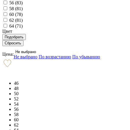
56 (
83
)
58 (
81
)
60 (
78
)
62 (
81
)
64 (
71
)
Цвет
Не выбрано
Цена:
Не выбрано
По возрастанию
По убыванию
46
48
50
52
54
56
58
60
62