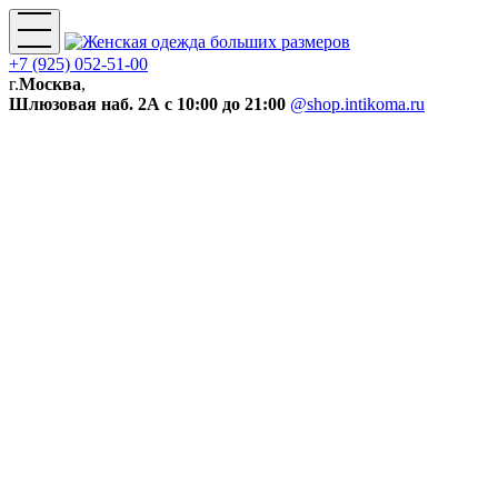
+7 (925) 052-51-00
г.
Москва
,
Шлюзовая наб. 2А
с 10:00 до 21:00
@shop.intikoma.ru