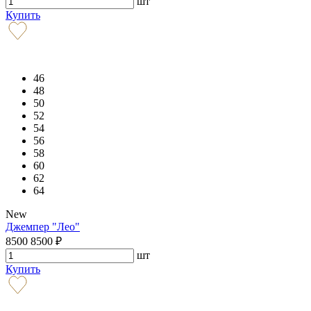
шт
Купить
46
48
50
52
54
56
58
60
62
64
New
Джемпер "Лео"
8500
8500
₽
шт
Купить