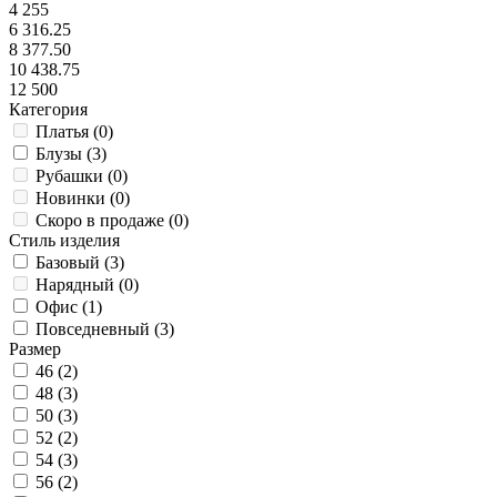
4 255
6 316.25
8 377.50
10 438.75
12 500
Категория
Платья (
0
)
Блузы (
3
)
Рубашки (
0
)
Новинки (
0
)
Скоро в продаже (
0
)
Стиль изделия
Базовый (
3
)
Нарядный (
0
)
Офис (
1
)
Повседневный (
3
)
Размер
46 (
2
)
48 (
3
)
50 (
3
)
52 (
2
)
54 (
3
)
56 (
2
)