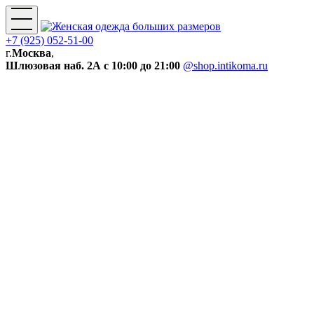
+7 (925) 052-51-00
г.
Москва
,
Шлюзовая наб. 2А
с 10:00 до 21:00
@shop.intikoma.ru