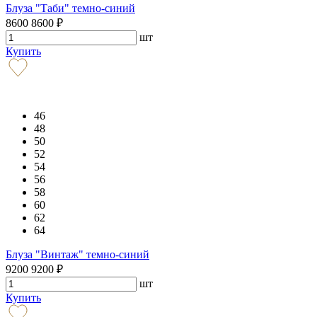
Блуза "Таби" темно-синий
8600
8600
₽
шт
Купить
46
48
50
52
54
56
58
60
62
64
Блуза "Винтаж" темно-синий
9200
9200
₽
шт
Купить