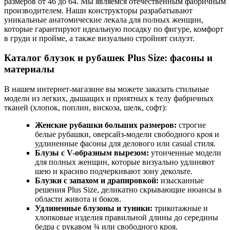
размеров от 46 до 64. Мы являемся отечественным фабричным
производителем. Наши конструкторы разрабатывают
уникальные анатомические лекала для полных женщин,
которые гарантируют идеальную посадку по фигуре, комфорт
в груди и пройме, а также визуально стройнят силуэт.
Каталог блузок и рубашек Plus Size: фасоны и
материалы
В нашем интернет-магазине вы можете заказать стильные
модели из легких, дышащих и приятных к телу фабричных
тканей (хлопок, поплин, вискоза, шелк, софт):
Женские рубашки больших размеров:
строгие
белые рубашки, оверсайз-модели свободного кроя и
удлиненные фасоны для делового или casual стиля.
Блузы с V-образным вырезом:
утонченные модели
для полных женщин, которые визуально удлиняют
шею и красиво подчеркивают зону декольте.
Блузки с запахом и драпировкой:
изысканные
решения Plus Size, деликатно скрывающие нюансы в
области живота и боков.
Удлиненные блузоны и туники:
трикотажные и
хлопковые изделия правильной длины до середины
бедра с рукавом ¾ или свободного кроя.