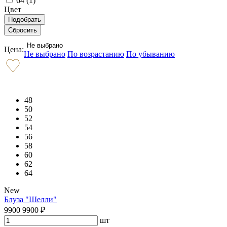
64 (
1
)
Цвет
Не выбрано
Цена:
Не выбрано
По возрастанию
По убыванию
48
50
52
54
56
58
60
62
64
New
Блуза "Шелли"
9900
9900
₽
шт