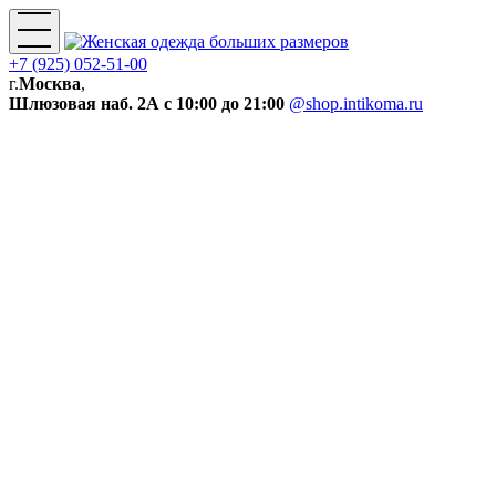
+7 (925) 052-51-00
г.
Москва
,
Шлюзовая наб. 2А
с 10:00 до 21:00
@shop.intikoma.ru