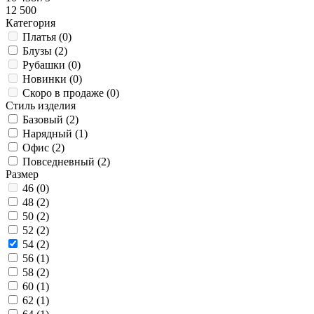
12 500
Категория
Платья (
0
)
Блузы (
2
)
Рубашки (
0
)
Новинки (
0
)
Скоро в продаже (
0
)
Стиль изделия
Базовый (
2
)
Нарядный (
1
)
Офис (
2
)
Повседневный (
2
)
Размер
46 (
0
)
48 (
2
)
50 (
2
)
52 (
2
)
54 (
2
)
56 (
1
)
58 (
2
)
60 (
1
)
62 (
1
)