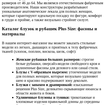
размеров от 46 до 64. Мы являемся отечественным фабричным
производителем. Наши конструкторы разрабатывают
уникальные анатомические лекала для полных женщин,
которые гарантируют идеальную посадку по фигуре, комфорт
в груди и пройме, а также визуально стройнят силуэт.
Каталог блузок и рубашек Plus Size: фасоны и
материалы
В нашем интернет-магазине вы можете заказать стильные
модели из легких, дышащих и приятных к телу фабричных
тканей (хлопок, поплин, вискоза, шелк, софт):
Женские рубашки больших размеров:
строгие
белые рубашки, оверсайз-модели свободного кроя и
удлиненные фасоны для делового или casual стиля.
Блузы с V-образным вырезом:
утонченные модели
для полных женщин, которые визуально удлиняют
шею и красиво подчеркивают зону декольте.
Блузки с запахом и драпировкой:
изысканные
решения Plus Size, деликатно скрывающие нюансы в
области живота и боков.
Удлиненные блузоны и туники:
трикотажные и
хлопковые изделия правильной длины до середины