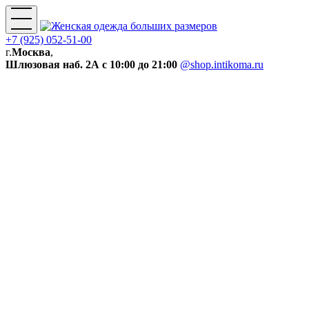
+7 (925) 052-51-00
г.
Москва
,
Шлюзовая наб. 2А
с 10:00 до 21:00
@shop.intikoma.ru