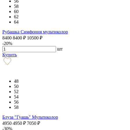
56
58
60
62
64
Рубашка Симфония мультиколор
8400
8400
₽
10500
₽
-20%
шт
Купить
48
50
52
54
56
58
Блуза "Гуашь" Мультиколор
4950
4950
₽
7050
₽
-30%