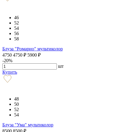
46
52
54
56
58
Блуза "Ромарио" мультиколор
4750
4750
₽
5900
₽
-20%
шт
Купить
48
50
52
54
Блуза "Ума" мультиколор
8500
8500
₽