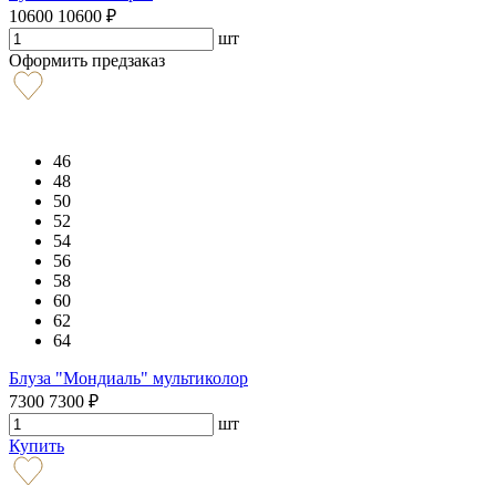
10600
10600
₽
шт
Оформить предзаказ
46
48
50
52
54
56
58
60
62
64
Блуза "Мондиаль" мультиколор
7300
7300
₽
шт
Купить