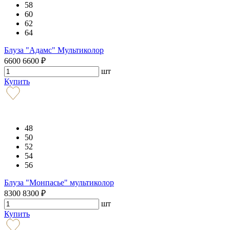
58
60
62
64
Блуза "Адамс" Мультиколор
6600
6600
₽
шт
Купить
48
50
52
54
56
Блуза "Монпасье" мультиколор
8300
8300
₽
шт
Купить