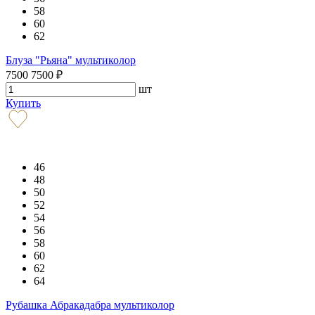
58
60
62
Блуза "Рьяна" мультиколор
7500
7500
₽
шт
Купить
46
48
50
52
54
56
58
60
62
64
Рубашка Абракадабра мультиколор