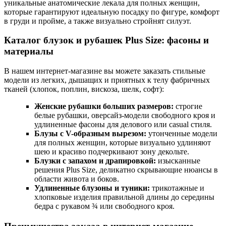
уникальные анатомические лекала для полных женщин,
которые гарантируют идеальную посадку по фигуре, комфорт
в груди и пройме, а также визуально стройнят силуэт.
Каталог блузок и рубашек Plus Size: фасоны и
материалы
В нашем интернет-магазине вы можете заказать стильные
модели из легких, дышащих и приятных к телу фабричных
тканей (хлопок, поплин, вискоза, шелк, софт):
Женские рубашки больших размеров:
строгие
белые рубашки, оверсайз-модели свободного кроя и
удлиненные фасоны для делового или casual стиля.
Блузы с V-образным вырезом:
утонченные модели
для полных женщин, которые визуально удлиняют
шею и красиво подчеркивают зону декольте.
Блузки с запахом и драпировкой:
изысканные
решения Plus Size, деликатно скрывающие нюансы в
области живота и боков.
Удлиненные блузоны и туники:
трикотажные и
хлопковые изделия правильной длины до середины
бедра с рукавом ¾ или свободного кроя.