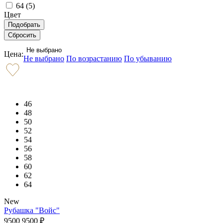
64 (
5
)
Цвет
Не выбрано
Цена:
Не выбрано
По возрастанию
По убыванию
46
48
50
52
54
56
58
60
62
64
New
Рубашка "Войс"
9500
9500
₽