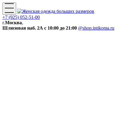
+7 (925) 052-51-00
г.
Москва
,
Шлюзовая наб. 2А
с 10:00 до 21:00
@shop.intikoma.ru