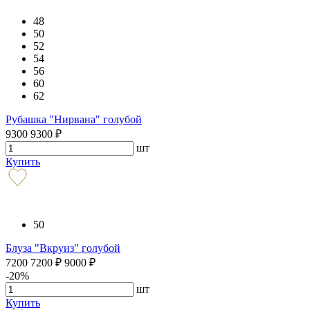
48
50
52
54
56
60
62
Рубашка "Нирвана" голубой
9300
9300
₽
шт
Купить
50
Блуза "Вкруиз" голубой
7200
7200
₽
9000
₽
-20%
шт
Купить