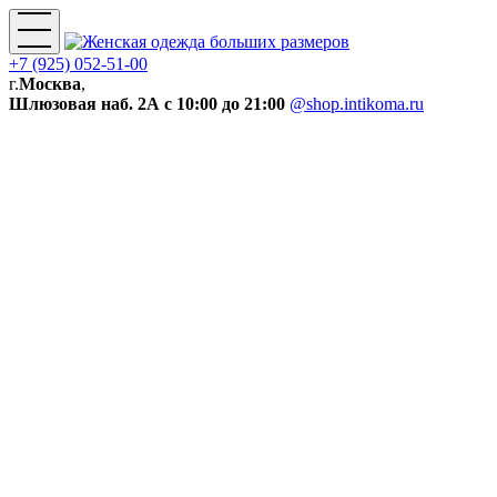
+7 (925) 052-51-00
г.
Москва
,
Шлюзовая наб. 2А
с 10:00 до 21:00
@shop.intikoma.ru