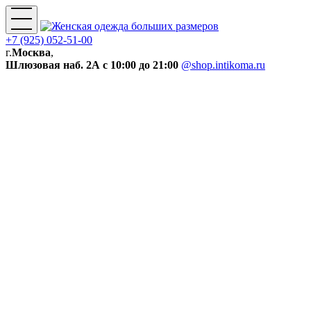
+7 (925) 052-51-00
г.
Москва
,
Шлюзовая наб. 2А
с 10:00 до 21:00
@shop.intikoma.ru