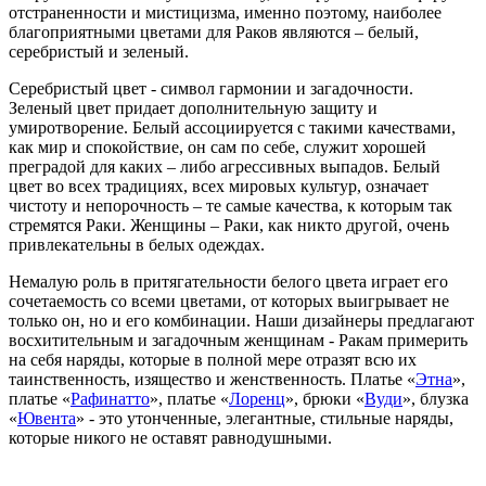
отстраненности и мистицизма, именно поэтому, наиболее
благоприятными цветами для Раков являются – белый,
серебристый и зеленый.
Серебристый цвет - символ гармонии и загадочности.
Зеленый цвет придает дополнительную защиту и
умиротворение. Белый ассоциируется с такими качествами,
как мир и спокойствие, он сам по себе, служит хорошей
преградой для каких – либо агрессивных выпадов. Белый
цвет во всех традициях, всех мировых культур, означает
чистоту и непорочность – те самые качества, к которым так
стремятся Раки. Женщины – Раки, как никто другой, очень
привлекательны в белых одеждах.
Немалую роль в притягательности белого цвета играет его
сочетаемость со всеми цветами, от которых выигрывает не
только он, но и его комбинации. Наши дизайнеры предлагают
восхитительным и загадочным женщинам - Ракам примерить
на себя наряды, которые в полной мере отразят всю их
таинственность, изящество и женственность. Платье «
Этна
»,
платье «
Рафинатто
», платье «
Лоренц
», брюки «
Вуди
», блузка
«
Ювента
» - это утонченные, элегантные, стильные наряды,
которые никого не оставят равнодушными.