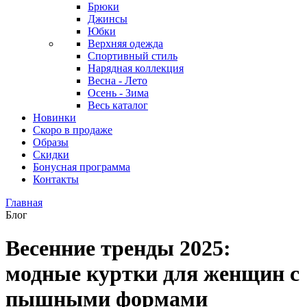
Брюки
Джинсы
Юбки
Верхняя одежда
Спортивный стиль
Нарядная коллекция
Весна - Лето
Осень - Зима
Весь каталог
Новинки
Скоро в продаже
Образы
Скидки
Бонусная программа
Контакты
Главная
Блог
Весенние тренды 2025:
модные куртки для женщин с
пышными формами