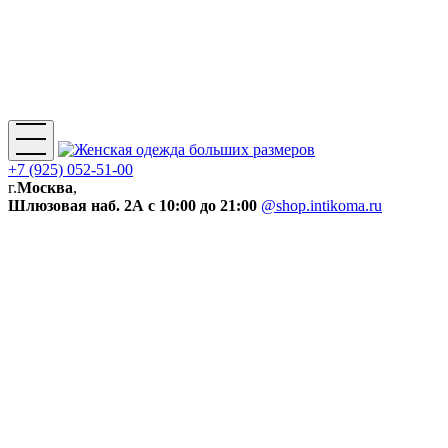
+7 (925) 052-51-00
г.
Москва
,
Шлюзовая наб. 2А
с 10:00 до 21:00
@shop.intikoma.ru