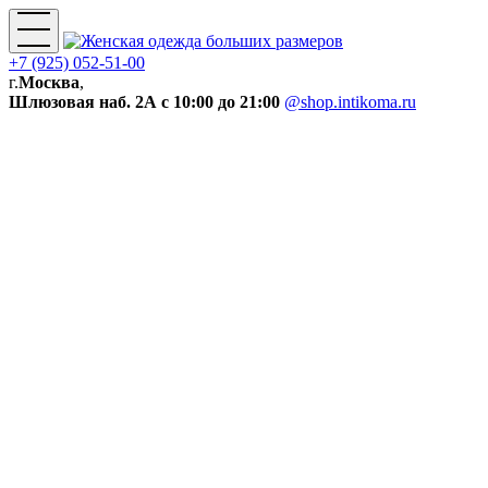
+7 (925) 052-51-00
г.
Москва
,
Шлюзовая наб. 2А
с 10:00 до 21:00
@shop.intikoma.ru