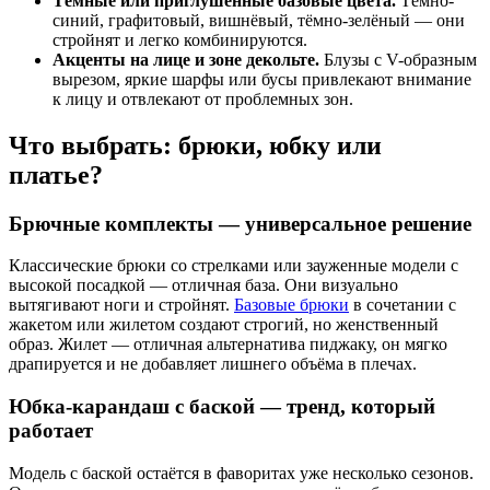
Тёмные или приглушённые базовые цвета.
Тёмно-
синий, графитовый, вишнёвый, тёмно-зелёный — они
стройнят и легко комбинируются.
Акценты на лице и зоне декольте.
Блузы с V-образным
вырезом, яркие шарфы или бусы привлекают внимание
к лицу и отвлекают от проблемных зон.
Что выбрать: брюки, юбку или
платье?
Брючные комплекты — универсальное решение
Классические брюки со стрелками или зауженные модели с
высокой посадкой — отличная база. Они визуально
вытягивают ноги и стройнят.
Базовые брюки
в сочетании с
жакетом или жилетом создают строгий, но женственный
образ. Жилет — отличная альтернатива пиджаку, он мягко
драпируется и не добавляет лишнего объёма в плечах.
Юбка-карандаш с баской — тренд, который
работает
Модель с баской остаётся в фаворитах уже несколько сезонов.