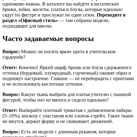
одинаково важны. В каталоге вы найдёте классические
брюки, юбки, жилеты, платья и блузы, которые идеально
сядут по фигуре и прослужат не один сезон.
Переходите в
раздел «Офисный стиль»
— там собраны модели,
подходящие для школы.
Часто задаваемые вопросы
Вопрос:
Можно ли носить яркие цвета в учительском
гардеробе?
Ответ:
Конечно! Яркий шарф, брошь или блуза сдержанного
оттенка (бордовый, изумрудный, горчичный) оживят образ и
поднимут настроение. Главное — не переборщить с принтами
и не использовать кислотные оттенки.
Вопрос:
Какую ткань выбрать для платья учителю с пышной
фигурой, чтобы оно не мялось и сидело идеально?
Ответ:
Выбирайте плотный трикотаж с добавлением лайкры
(5–10%), вискозу с эластаном или хлопок-стрейч. Такие ткани
не мнутся, держат форму и не сковывают движений.
Вопрос:
Есть ли модели с длинным рукавом, которые