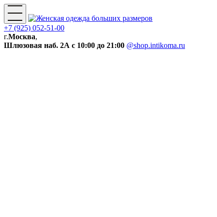
+7 (925) 052-51-00
г.
Москва
,
Шлюзовая наб. 2А
с 10:00 до 21:00
@shop.intikoma.ru