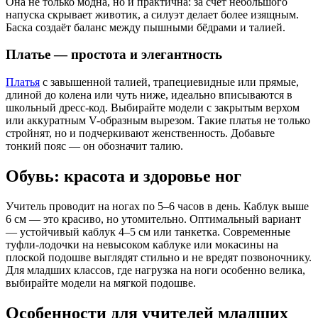
Она не только модна, но и практична: за счёт небольшого
напуска скрывает животик, а силуэт делает более изящным.
Баска создаёт баланс между пышными бёдрами и талией.
Платье — простота и элегантность
Платья
с завышенной талией, трапециевидные или прямые,
длиной до колена или чуть ниже, идеально вписываются в
школьный дресс-код. Выбирайте модели с закрытым верхом
или аккуратным V-образным вырезом. Такие платья не только
стройнят, но и подчеркивают женственность. Добавьте
тонкий пояс — он обозначит талию.
Обувь: красота и здоровье ног
Учитель проводит на ногах по 5–6 часов в день. Каблук выше
6 см — это красиво, но утомительно. Оптимальный вариант
— устойчивый каблук 4–5 см или танкетка. Современные
туфли-лодочки на невысоком каблуке или мокасины на
плоской подошве выглядят стильно и не вредят позвоночнику.
Для младших классов, где нагрузка на ноги особенно велика,
выбирайте модели на мягкой подошве.
Особенности для учителей младших