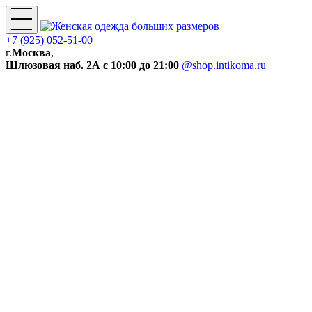
+7 (925) 052-51-00
г.
Москва
,
Шлюзовая наб. 2А
с 10:00 до 21:00
@shop.intikoma.ru